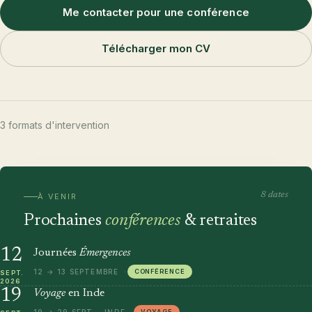
Me contacter pour une conférence
Télécharger mon CV
3 formats d'intervention
8 dates
À VENIR
Prochaines
conférences
& retraites
12
Journées
Émergences
12 → 13 SEPTEMBRE
CONFÉRENCE
SEPT.
2026
19
Voyage
en Inde
VOYAGE