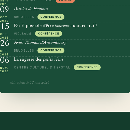
19 → 29 SEPT. · INDE
SEPT.
2026
09
Paroles de Femmes
BRUXELLES
CONFÉRENCE
OCT.
2026
15
Est-il possible d'être
heureux
aujourd'hui ?
VIELSALM
CONFÉRENCE
OCT.
2026
26
Avec
Thomas d'Ansembourg
BRUXELLES
CONFÉRENCE
OCT.
2026
06
La sagesse des
petits riens
CENTRE CULTUREL D'HERSTAL
CONFÉRENCE
NOV.
2026
Mis à jour le 12 mai 2026